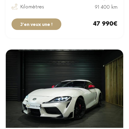
Kilomètres
91 400 km
47 990€
J'en veux une !