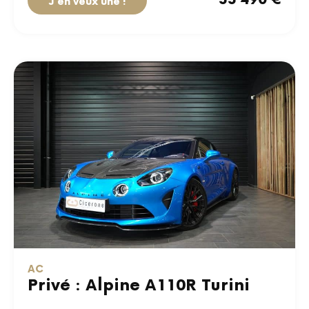
J'en veux une !
AC
Privé : Alpine A110R Turini